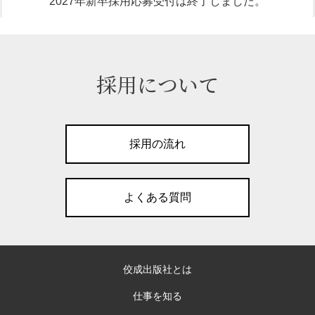
2027年新卒採用応募受付は終了しました。
管理部門（総務・庶務・法務）
編集職（機関紙誌の記者・書籍の編集者）
採用について
募集要項のPDF
映像制作
採用の流れ
募集要項のPDF
エントリーフォームはこちら
募集要項のPDF
よくある質問
佼成出版社とは
仕事を知る