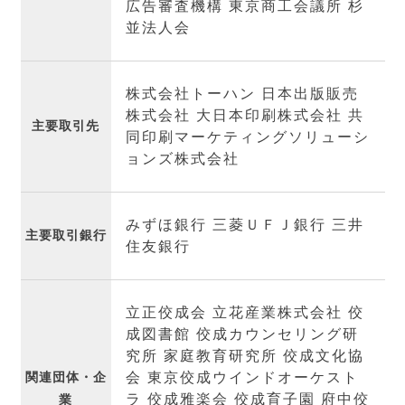
広告審査機構 東京商工会議所 杉
並法人会
株式会社トーハン 日本出版販売
株式会社 大日本印刷株式会社 共
主要取引先
同印刷マーケティングソリューシ
ョンズ株式会社
みずほ銀行 三菱ＵＦＪ銀行 三井
主要取引銀行
住友銀行
立正佼成会 立花産業株式会社 佼
成図書館 佼成カウンセリング研
究所 家庭教育研究所 佼成文化協
関連団体・企
会 東京佼成ウインドオーケスト
ラ 佼成雅楽会 佼成育子園 府中佼
業