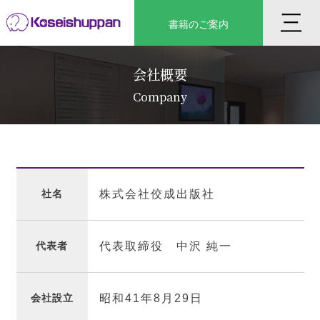
Skip
三
書籍のご案内
to
content
会社概要
Company
社名
株式会社佼成出版社
代表者
代表取締役 中沢 純一
会社設立
昭和41年8月29日