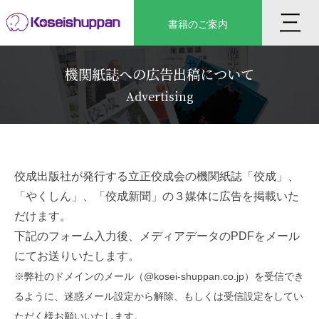
Skip
三
書籍のご案内
to
content
機関紙誌への広告出稿について
Advertising
佼成出版社が発行する立正佼成会の機関紙誌「佼成」、
「やくしん」、「佼成新聞」の３媒体に広告を掲載いた
だけます。
下記のフォーム入力後、メディアデータのPDFをメール
にてお送りいたします。
※弊社のドメインのメール（@kosei-shuppan.co.jp）を受信でき
るように、迷惑メール設定から解除、もしくは受信設定をしてい
ただく様お願いいたします。